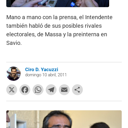
Mano a mano con la prensa, el Intendente
también habló de sus posibles rivales
electorales, de Massa y la preinterna en
Savio.
Ciro D. Yacuzzi
domingo 10 abril, 2011
X
F
W
T
E
C
a
h
el
m
o
c
at
e
ai
m
e
s
gr
l
p
b
A
a
ar