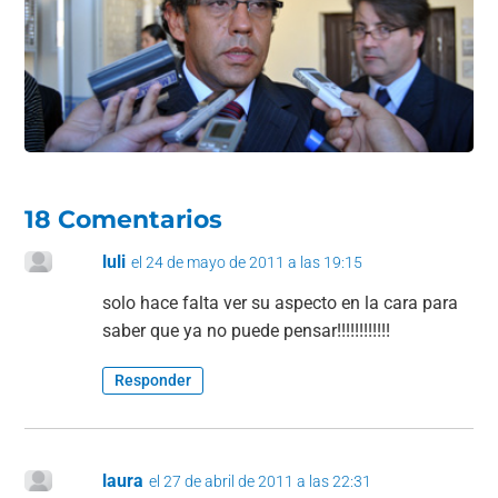
o
p
m
tir
o
p
k
18 Comentarios
luli
el 24 de mayo de 2011 a las 19:15
solo hace falta ver su aspecto en la cara para
saber que ya no puede pensar!!!!!!!!!!!!
Responder
laura
el 27 de abril de 2011 a las 22:31