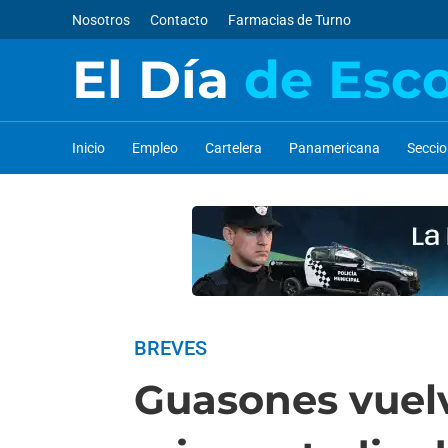
Nosotros
Contacto
Farmacias de Turno
El Día
de Esc
Inicio
Empleo
Cartelera
Panamericana
Secci
BREVES
Guasones vuelv