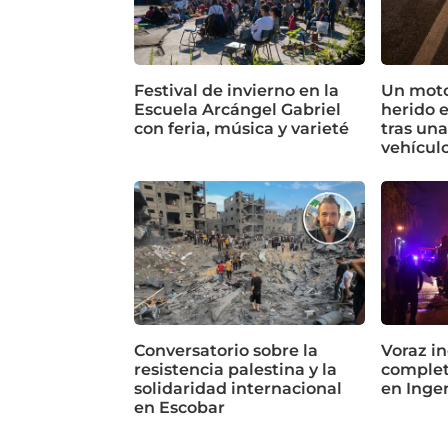
Festival de invierno en la
Un motoc
Escuela Arcángel Gabriel
herido 
con feria, música y varieté
tras un
vehícul
Conversatorio sobre la
Voraz in
resistencia palestina y la
complet
solidaridad internacional
en Inge
en Escobar