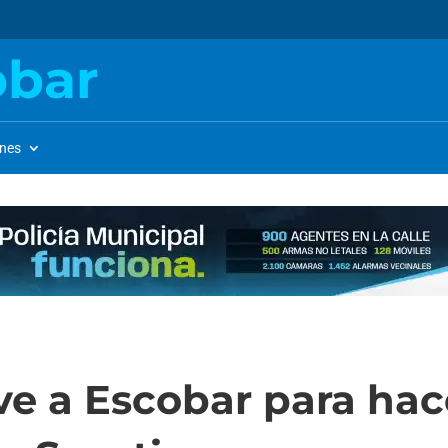
obar
ones
e a Escobar para hace