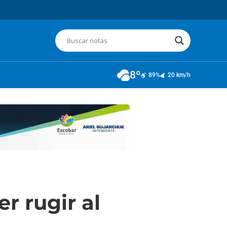
8º
89%
20 km/h
r rugir al