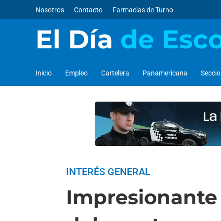
Nosotros
Contacto
Farmacias de Turno
El Día
de Esc
Inicio
Empleo
Cartelera
Panamericana
Secci
INTERÉS GENERAL
Impresionante 