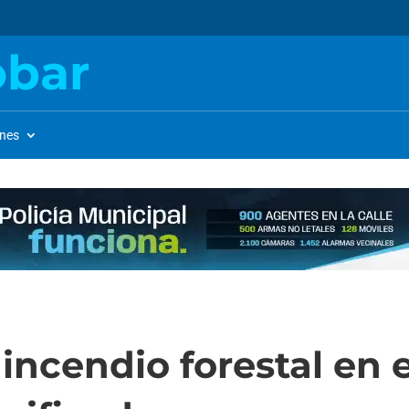
obar
ones
incendio forestal en e