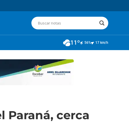
11º
56%
17 km/h
l Paraná, cerca