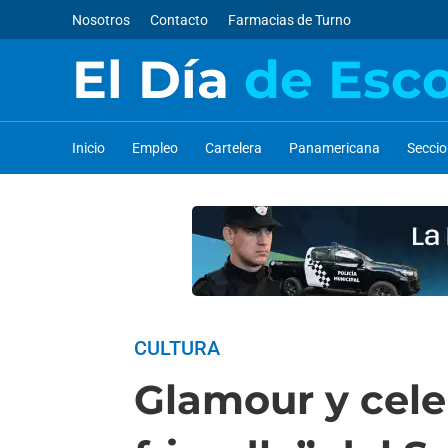
Nosotros
Contacto
Farmacias de Turno
El Día
de Esc
Inicio
Empleo
Cartelera
Panamericana
Secci
CULTURA
Glamour y cele