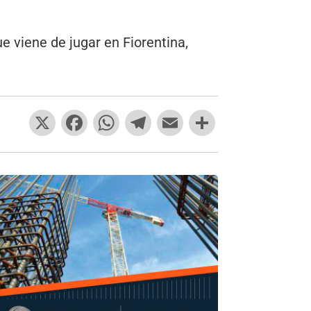
ue viene de jugar en Fiorentina,
X
F
W
T
E
C
a
h
el
m
o
c
at
e
ai
m
e
s
gr
l
p
b
A
a
ar
o
p
m
tir
o
p
k