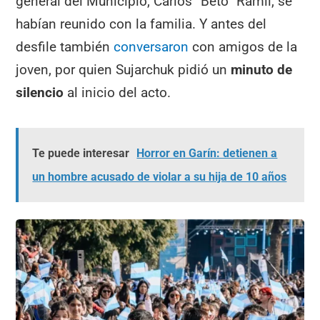
general del Municipio, Carlos “Beto” Ramil, se
habían reunido con la familia. Y antes del
desfile también
conversaron
con amigos de la
joven, por quien Sujarchuk pidió un
minuto de
silencio
al inicio del acto.
Te puede interesar
Horror en Garín: detienen a
un hombre acusado de violar a su hija de 10 años