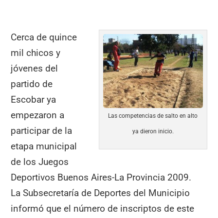
e
s
gr
l
p
b
A
a
ar
Cerca de quince
o
p
m
tir
mil chicos y
o
p
jóvenes del
k
partido de
Escobar ya
empezaron a
Las competencias de salto en alto
participar de la
ya dieron inicio.
etapa municipal
de los Juegos
Deportivos Buenos Aires-La Provincia 2009.
La Subsecretaría de Deportes del Municipio
informó que el número de inscriptos de este