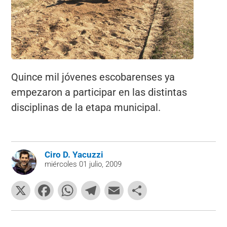
Quince mil jóvenes escobarenses ya
empezaron a participar en las distintas
disciplinas de la etapa municipal.
Ciro D. Yacuzzi
miércoles 01 julio, 2009
X
F
W
T
E
C
a
h
el
m
o
c
at
e
ai
m