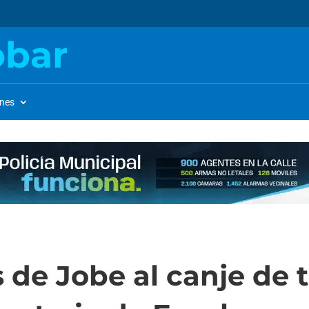
obar
ones
s de Jobe al canje de t