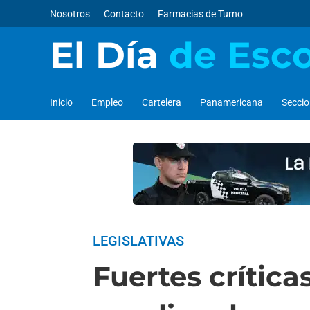
Nosotros
Contacto
Farmacias de Turno
El Día
de Esc
Inicio
Empleo
Cartelera
Panamericana
Secci
LEGISLATIVAS
Fuertes crítica