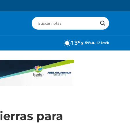
13º
59%
12 km/h
ierras para