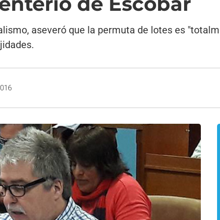
enterio de Escobar
icialismo, aseveró que la permuta de lotes es "total
jidades.
2016