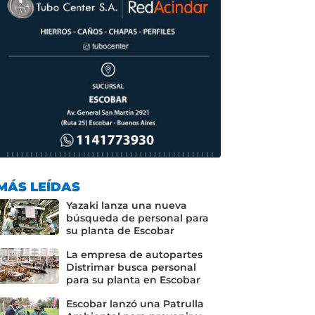
MÁS LEÍDAS
Yazaki lanza una nueva
búsqueda de personal para
su planta de Escobar
La empresa de autopartes
Distrimar busca personal
para su planta en Escobar
Escobar lanzó una Patrulla