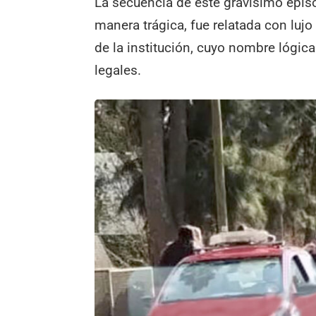
La secuencia de este gravísimo epis
manera trágica, fue relatada con lujo
de la institución, cuyo nombre lógi
legales.