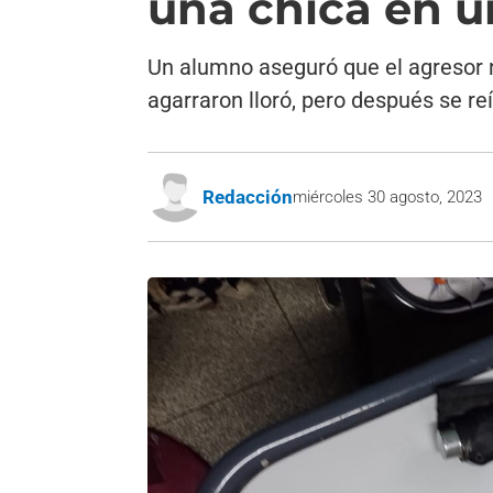
una chica en u
Un alumno aseguró que el agresor n
agarraron lloró, pero después se reí
Redacción
miércoles 30 agosto, 2023