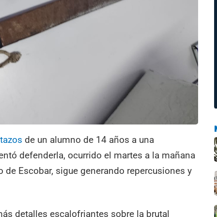
tazos
de un alumno de 14 años a una
entó defenderla, ocurrido el martes a la mañana
do de Escobar, sigue generando repercusiones y
ás detalles escalofriantes sobre la brutal