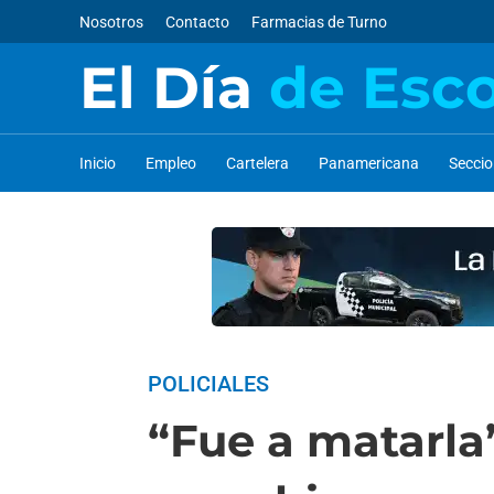
Nosotros
Contacto
Farmacias de Turno
El Día
de Esc
Inicio
Empleo
Cartelera
Panamericana
Secci
POLICIALES
“Fue a matarla”