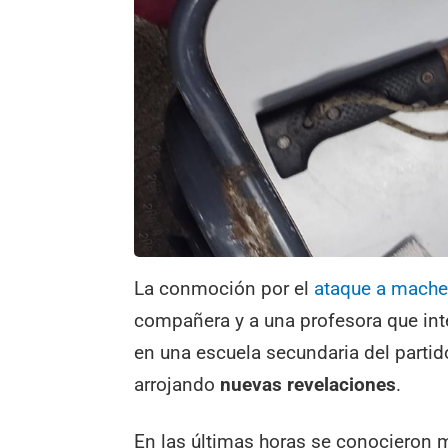
La conmoción por el
ataque a mache
compañera y a una profesora que int
en una escuela secundaria del parti
arrojando
nuevas revelaciones
.
En las últimas horas se conocieron m