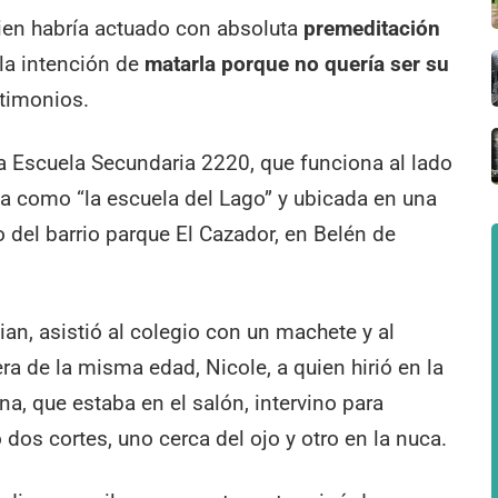
quien habría actuado con absoluta
premeditación
la intención de
matarla porque no quería ser su
stimonios.
a Escuela Secundaria 2220, que funciona al lado
da como “la escuela del Lago” y ubicada en una
o del barrio parque El Cazador, en Belén de
an, asistió al colegio con un machete y al
ra de la misma edad, Nicole, a quien hirió en la
na, que estaba en el salón, intervino para
 dos cortes, uno cerca del ojo y otro en la nuca.