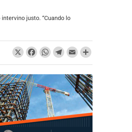
intervino justo. “Cuando lo
X
F
W
T
E
C
a
h
el
m
o
c
at
e
ai
m
e
s
gr
l
p
b
A
a
ar
o
p
m
tir
o
p
k