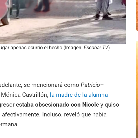
 lugar apenas ocurrió el hecho (Imagen:
Escobar TV
).
n adelante, se mencionará como
Patricio
–
y Mónica Castrillón,
la madre de la alumna
agresor
estaba obsesionado con Nicole
y quiso
afectivamente. Incluso, reveló que había
ermana.