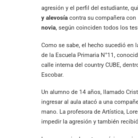
agresión y el perfil del estudiante, 
y alevosía
contra su compañera con 
novia
, según coinciden todos los te
Como se sabe, el hecho sucedió en l
de la Escuela Primaria N°11, conoci
calle interna del country CUBE, dentr
Escobar.
Un alumno de 14 años, llamado Cristi
ingresar al aula atacó a una compañe
mano. La profesora de Artística, Lore
impedir la agresión y también recibió