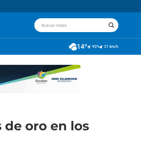
14º
93%
21 km/h
 de oro en los