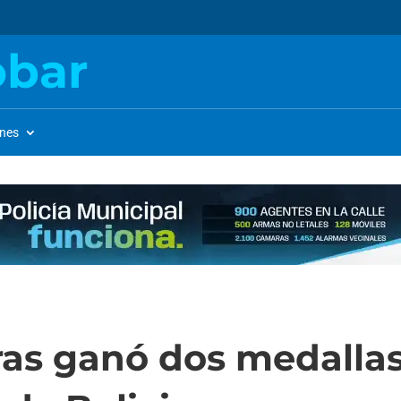
obar
ones
ras ganó dos medallas