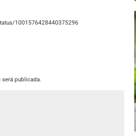
r/status/1001576428440375296
o será publicada.