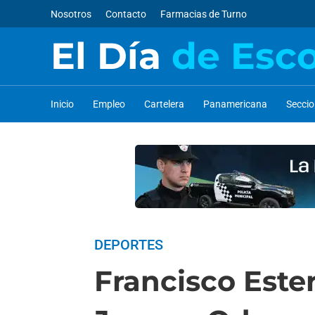
Nosotros
Contacto
Farmacias de Turno
El Día
de Esc
Inicio
Empleo
Cartelera
Panamericana
Secci
DEPORTES
Francisco Este