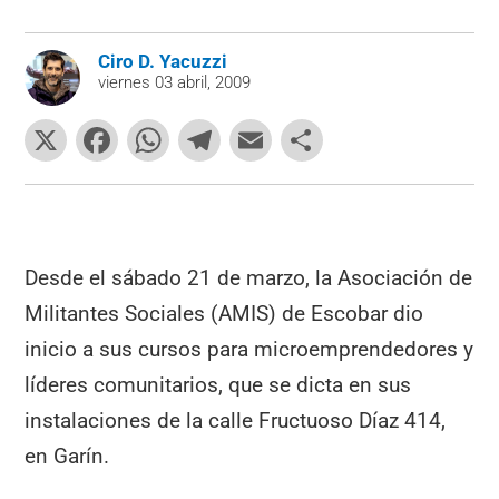
Ciro D. Yacuzzi
viernes 03 abril, 2009
X
F
W
T
E
C
a
h
el
m
o
c
at
e
ai
m
e
s
gr
l
p
b
A
a
ar
Desde el sábado 21 de marzo, la Asociación de
o
p
m
tir
Militantes Sociales (AMIS) de Escobar dio
o
p
inicio a sus cursos para microemprendedores y
k
líderes comunitarios, que se dicta en sus
instalaciones de la calle Fructuoso Díaz 414,
en Garín.