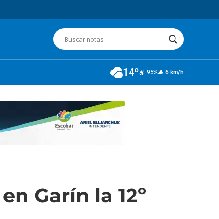
14º
95%
6 km/h
 en Garín la 12º