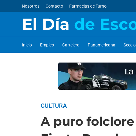
Nosotros
Contacto
Farmacias de Turno
El Día
de Esc
Inicio
Empleo
Cartelera
Panamericana
Secci
CULTURA
A puro folclore 