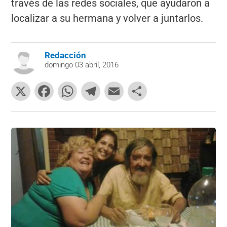
través de las redes sociales, que ayudaron a
localizar a su hermana y volver a juntarlos.
Redacción
domingo 03 abril, 2016
X
F
W
T
E
C
a
h
el
m
o
c
at
e
ai
m
e
s
gr
l
p
b
A
a
ar
o
p
m
tir
o
p
k