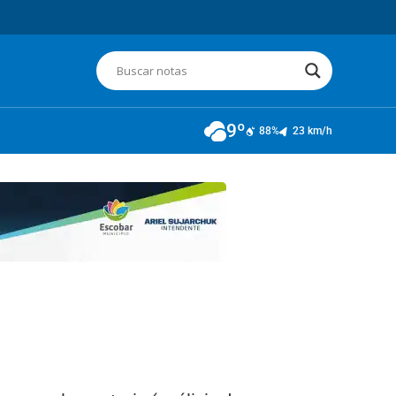
9º
88%
23 km/h