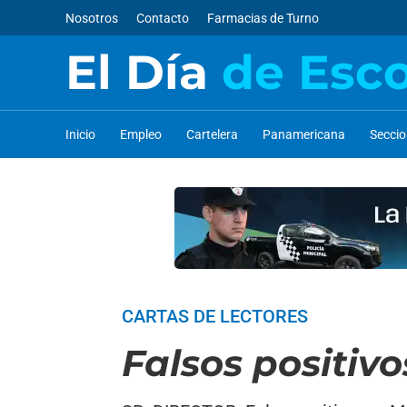
Nosotros
Contacto
Farmacias de Turno
El Día
de Esc
Inicio
Empleo
Cartelera
Panamericana
Secci
CARTAS DE LECTORES
Falsos positivo