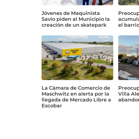
Jóvenes de Maquinista
Preocup
Savio piden al Municipio la
acumula
creación de un skatepark
el barri
La Cámara de Comercio de
Preocup
Maschwitz en alerta por la
Villa Al
llegada de Mercado Libre a
abando
Escobar