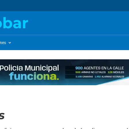
obar
ones
s