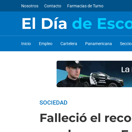
Nosotros
Contacto
Farmacias de Turno
El Día
de Esc
Inicio
Empleo
Cartelera
Panamericana
Secci
SOCIEDAD
Falleció el rec