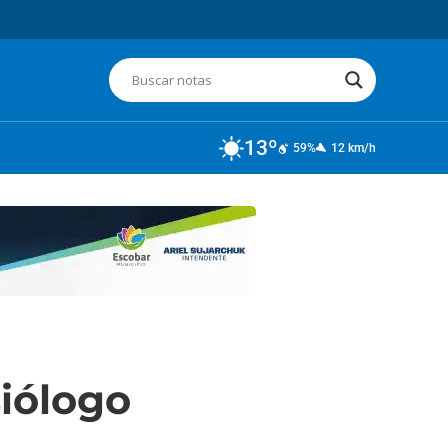
13º
59%
12 km/h
siólogo