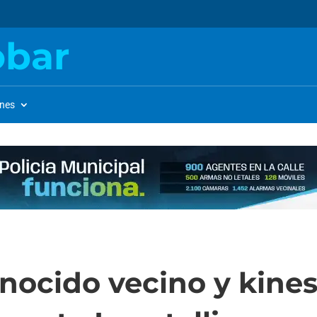
obar
ones
onocido vecino y kine