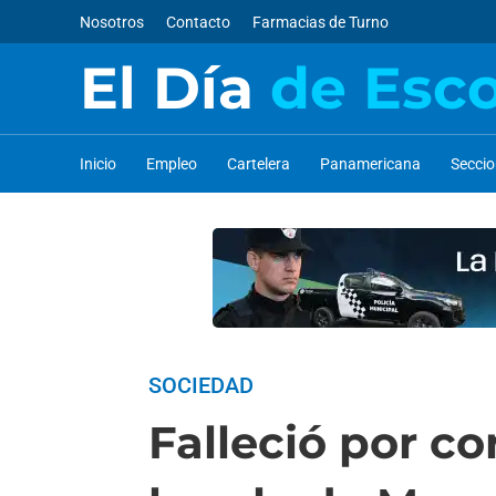
Nosotros
Contacto
Farmacias de Turno
El Día
de Esc
Inicio
Empleo
Cartelera
Panamericana
Secci
SOCIEDAD
Falleció por c