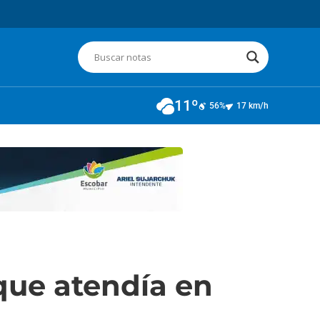
11º
56%
17 km/h
que atendía en