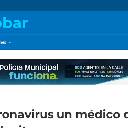
obar
ones
oronavirus un médico 