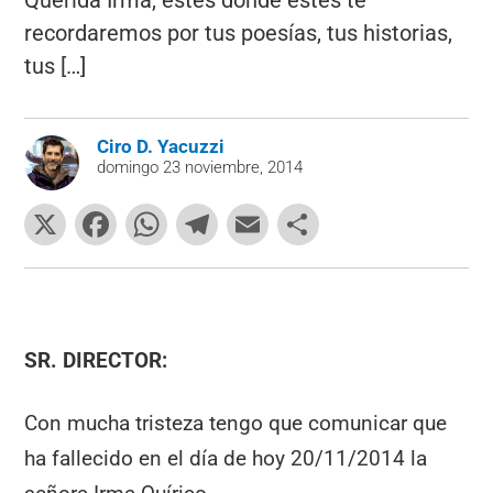
Querida Irma, estés donde estés te
recordaremos por tus poesías, tus historias,
tus […]
Ciro D. Yacuzzi
domingo 23 noviembre, 2014
X
F
W
T
E
C
a
h
el
m
o
c
at
e
ai
m
e
s
gr
l
p
b
A
a
ar
SR. DIRECTOR:
o
p
m
tir
Con mucha tristeza tengo que comunicar que
o
p
ha fallecido en el día de hoy 20/11/2014 la
k