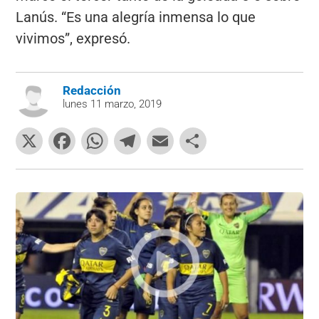
Lanús. “Es una alegría inmensa lo que
vivimos”, expresó.
Redacción
lunes 11 marzo, 2019
X
F
W
T
E
C
a
h
el
m
o
c
at
e
ai
m
e
s
gr
l
p
b
A
a
ar
o
p
m
tir
o
p
k