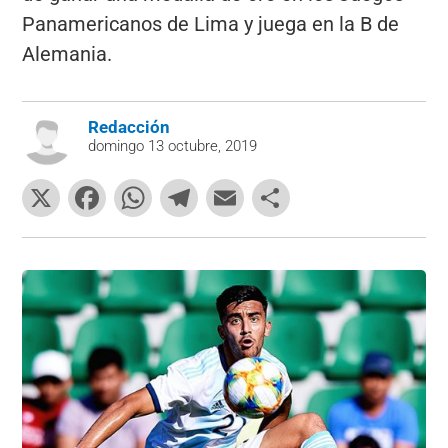
Panamericanos de Lima y juega en la B de
Alemania.
Redacción
domingo 13 octubre, 2019
X
F
W
T
E
C
a
h
el
m
o
c
at
e
ai
m
e
s
gr
l
p
b
A
a
ar
o
p
m
tir
o
p
k