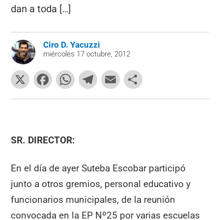
dan a toda […]
Ciro D. Yacuzzi
miércoles 17 octubre, 2012
X
F
W
T
E
C
a
h
el
m
o
c
at
e
ai
m
e
s
gr
l
p
b
A
a
ar
SR. DIRECTOR:
o
p
m
tir
En el día de ayer Suteba Escobar participó
o
p
junto a otros gremios, personal educativo y
k
funcionarios municipales, de la reunión
convocada en la EP Nº25 por varias escuelas