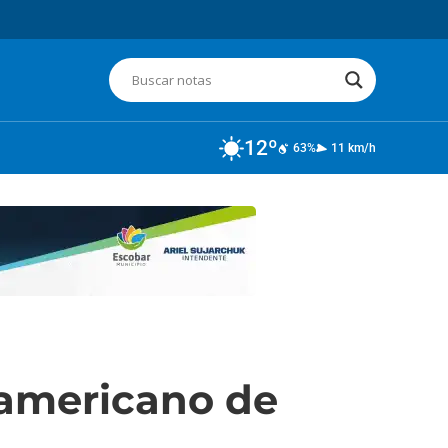
12º
63%
11 km/h
namericano de