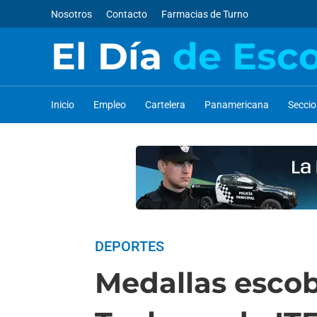
Nosotros
Contacto
Farmacias de Turno
El Día
de Esc
Inicio
Empleo
Cartelera
Panamericana
Secci
DEPORTES
Medallas escob