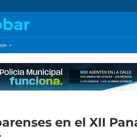
obar
ones
arenses en el XII Pa