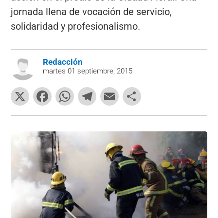
jornada llena de vocación de servicio,
solidaridad y profesionalismo.
Redacción
martes 01 septiembre, 2015
X
F
W
T
E
C
a
h
el
m
o
c
at
e
ai
m
e
s
gr
l
p
b
A
a
ar
o
p
m
tir
o
p
k