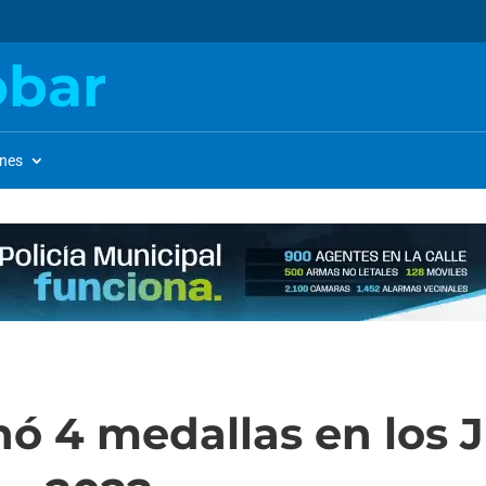
obar
ones
ó 4 medallas en los 