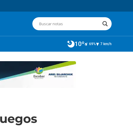
10º
69%
7 km/h
Juegos