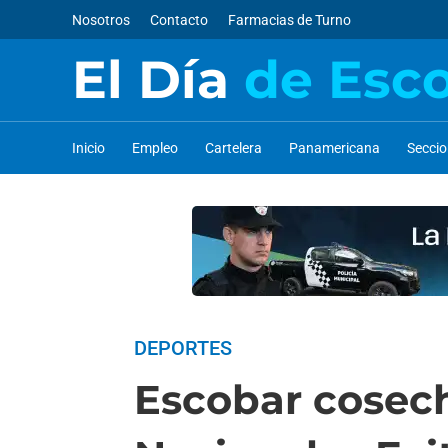
Nosotros
Contacto
Farmacias de Turno
El Día
de Esc
Inicio
Empleo
Cartelera
Panamericana
Secci
DEPORTES
Escobar cosech