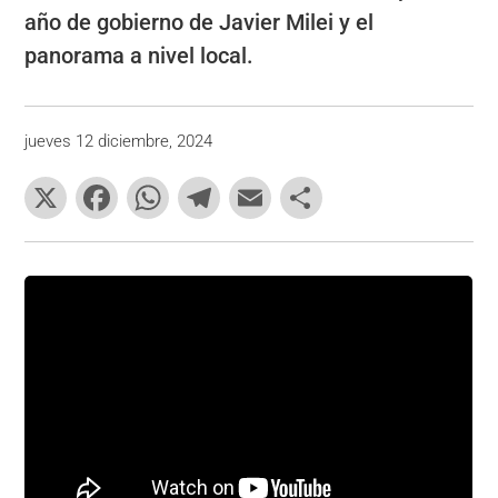
año de gobierno de Javier Milei y el
panorama a nivel local.
jueves 12 diciembre, 2024
X
F
W
T
E
C
a
h
el
m
o
c
at
e
ai
m
e
s
gr
l
p
b
A
a
ar
o
p
m
tir
o
p
k