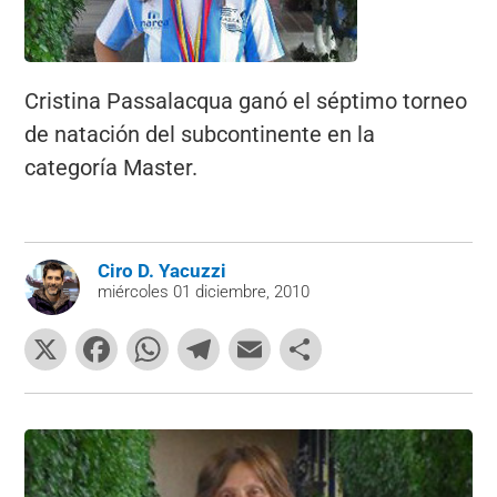
Cristina Passalacqua ganó el séptimo torneo
de natación del subcontinente en la
categoría Master.
Ciro D. Yacuzzi
miércoles 01 diciembre, 2010
X
F
W
T
E
C
a
h
el
m
o
c
at
e
ai
m
e
s
gr
l
p
b
A
a
ar