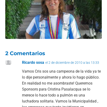
o
p
m
tir
o
p
k
2 Comentarios
Ricardo sosa
el 2 de diciembre de 2010 a las 13:33
Vamos Cris sos una campeona de la vida ya te
lo dije personalmente y ahora lo hago pùblico.
En realidad no me asombraste! Queremos
Sponsors para Cristina Pasalacqua se lo
merece lo hace todo a pulmòn es una
luchadora solitaria. Vamos la Municipalidad ,