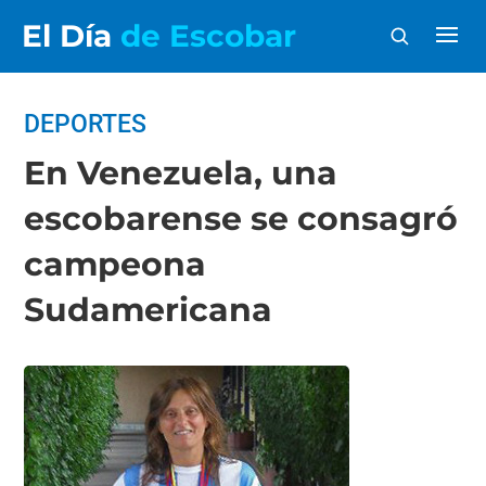
El Día
de Escobar
DEPORTES
En Venezuela, una
escobarense se consagró
campeona
Sudamericana