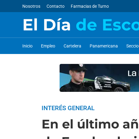
Nosotros
Contacto
Farmacias de Turno
El Día
de Esc
Inicio
Empleo
Cartelera
Panamericana
Secci
INTERÉS GENERAL
En el último añ