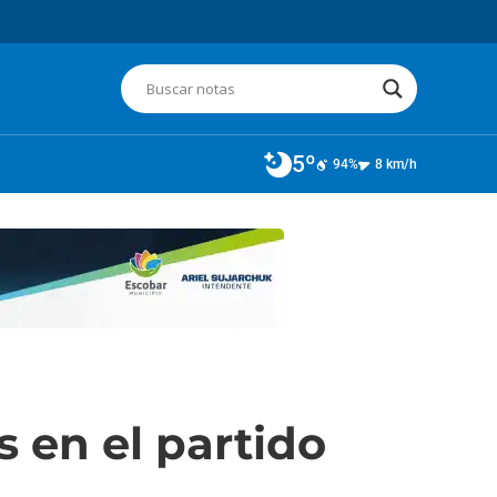
5º
94%
8 km/h
s en el partido