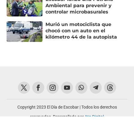
Ambiental para prevenir y
controlar microbasurales
Murió un motociclista que
chocó con un auto en el
kilómetro 44 de la autopista
Copyright 2023 El Día de Escobar | Todos los derechos
reservados. Desarrollado por
Ata Digital