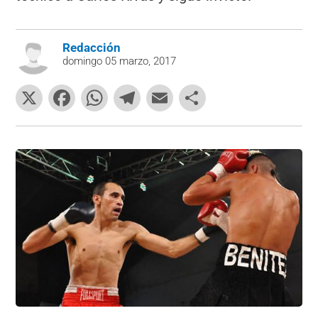
Redacción
domingo 05 marzo, 2017
X
F
W
T
E
C
a
h
el
m
o
c
at
e
ai
m
e
s
gr
l
p
b
A
a
ar
o
p
m
tir
o
p
k