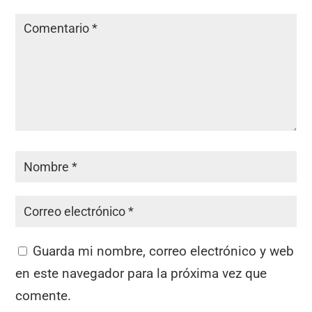
Guarda mi nombre, correo electrónico y web
en este navegador para la próxima vez que
comente.