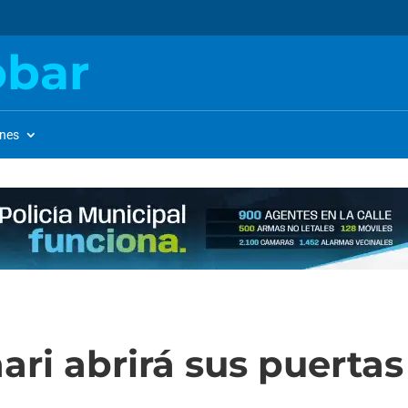
obar
ones
ari abrirá sus puertas 