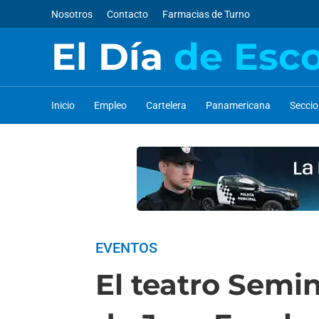
Nosotros
Contacto
Farmacias de Turno
El Día
de Esc
Inicio
Empleo
Cartelera
Panamericana
Secci
EVENTOS
El teatro Semin