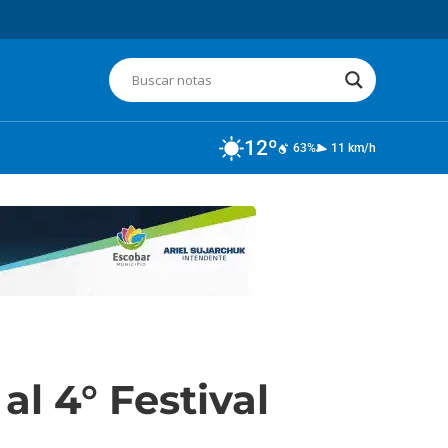
12º
63%
11 km/h
al 4° Festival