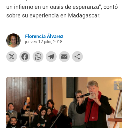
un infierno en un oasis de esperanza”, contó
sobre su experiencia en Madagascar.
Florencia Álvarez
jueves 12 julio, 2018
X
F
W
T
E
C
a
h
el
m
o
c
at
e
ai
m
e
s
gr
l
p
b
A
a
ar
o
p
m
tir
o
p
k