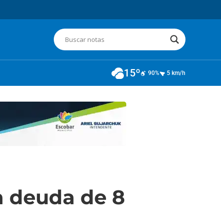
15º
90%
5 km/h
a deuda de 8