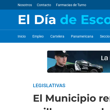
Nosotros
Contacto
Farmacias de Turno
El Día
de Esc
Inicio
Empleo
Cartelera
Panamericana
Secci
LEGISLATIVAS
El Municipio r