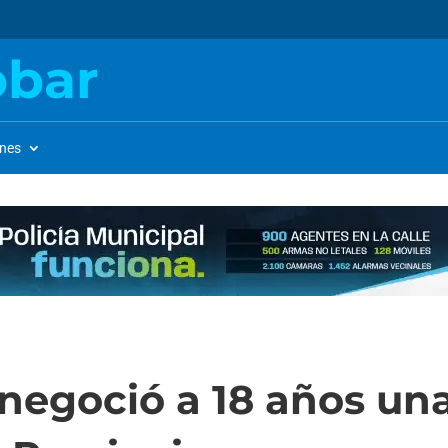
obar
ones
enegoció a 18 años un