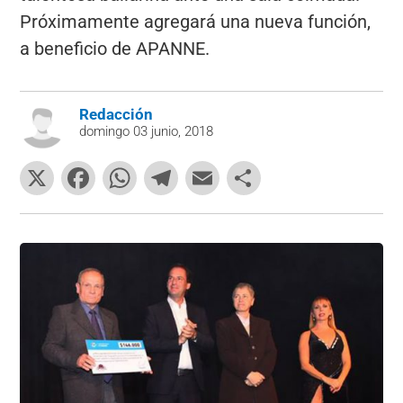
Próximamente agregará una nueva función,
a beneficio de APANNE.
Redacción
domingo 03 junio, 2018
X
F
W
T
E
C
a
h
el
m
o
c
at
e
ai
m
e
s
gr
l
p
b
A
a
ar
o
p
m
tir
o
p
k