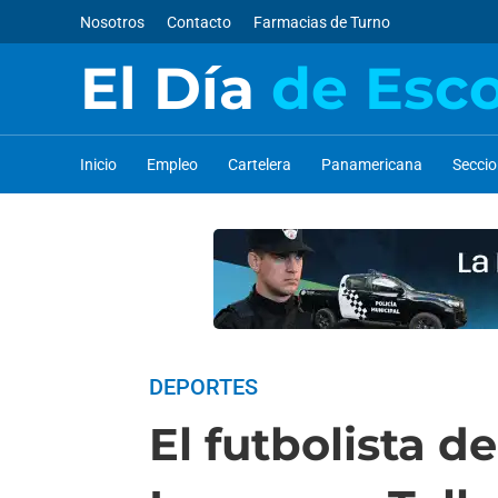
Nosotros
Contacto
Farmacias de Turno
El Día
de Esc
Inicio
Empleo
Cartelera
Panamericana
Secci
DEPORTES
El futbolista 