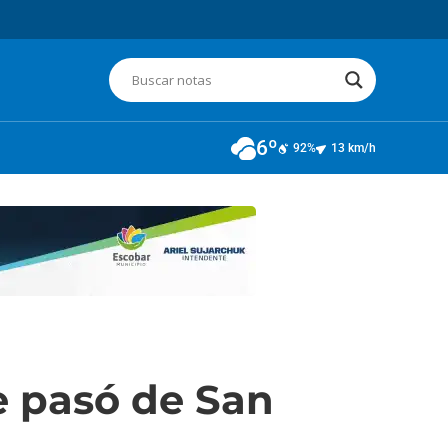
6º
92%
13 km/h
e pasó de San