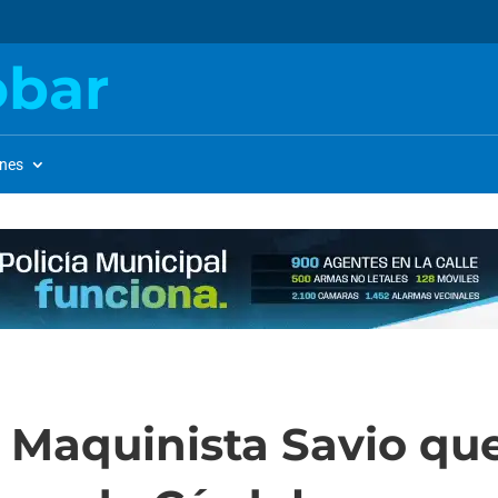
obar
ones
de Maquinista Savio qu