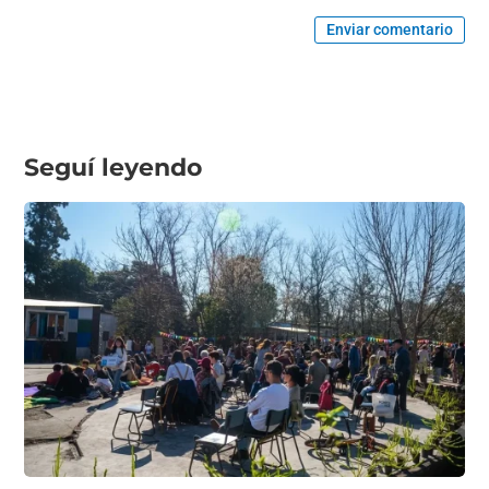
Enviar comentario
Seguí leyendo