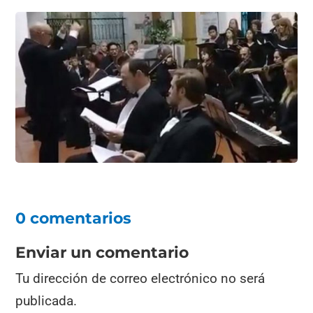
0 comentarios
Enviar un comentario
Tu dirección de correo electrónico no será
publicada.