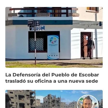
La Defensoría del Pueblo de Escobar
trasladó su oficina a una nueva sede