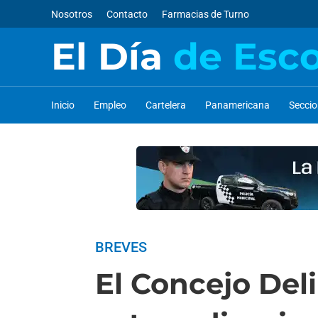
Nosotros
Contacto
Farmacias de Turno
El Día
de Esc
Inicio
Empleo
Cartelera
Panamericana
Secci
BREVES
El Concejo Del