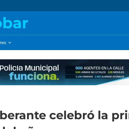
obar
ones
iberante celebró la pr