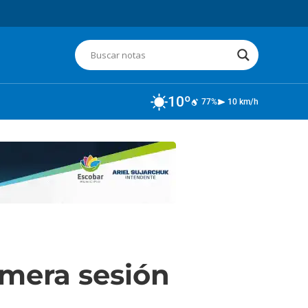
10º
77%
10 km/h
imera sesión