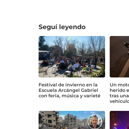
Seguí leyendo
Festival de invierno en la
Un motoc
Escuela Arcángel Gabriel
herido 
con feria, música y varieté
tras un
vehícul