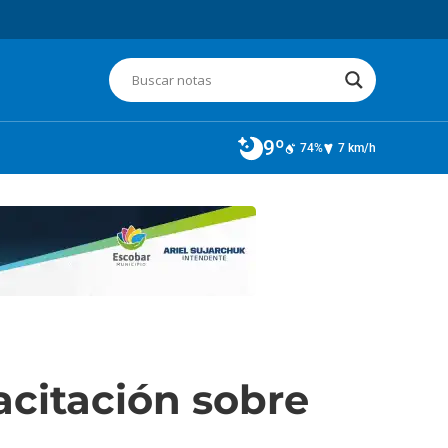
9º
74%
7 km/h
acitación sobre