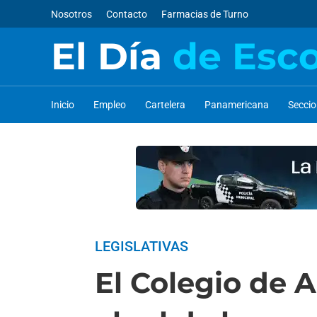
Nosotros
Contacto
Farmacias de Turno
El Día
de Esc
Inicio
Empleo
Cartelera
Panamericana
Secci
LEGISLATIVAS
El Colegio de 