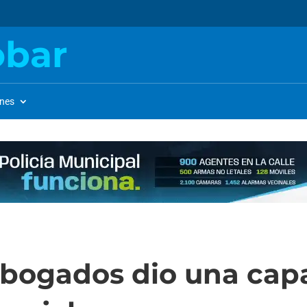
obar
ones
Abogados dio una cap