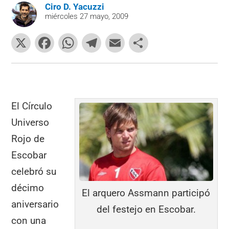
Ciro D. Yacuzzi
miércoles 27 mayo, 2009
X
F
W
T
E
C
a
h
el
m
o
c
at
e
ai
m
e
s
gr
l
p
b
A
a
ar
El Círculo
o
p
m
tir
Universo
o
p
Rojo de
k
Escobar
celebró su
décimo
El arquero Assmann participó
aniversario
del festejo en Escobar.
con una