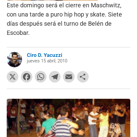
Este domingo será el cierre en Maschwitz,
con una tarde a puro hip hop y skate. Siete
días después será el turno de Belén de
Escobar.
Ciro D. Yacuzzi
jueves 15 abril, 2010
X
F
W
T
E
C
a
h
el
m
o
c
at
e
ai
m
e
s
gr
l
p
b
A
a
ar
o
p
m
tir
o
p