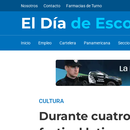
Nosotros
Contacto
Farmacias de Turno
El Día
de Esc
Inicio
Empleo
Cartelera
Panamericana
Secci
CULTURA
Durante cuatro