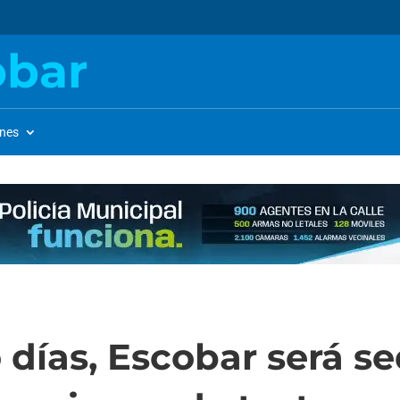
obar
ones
 días, Escobar será s