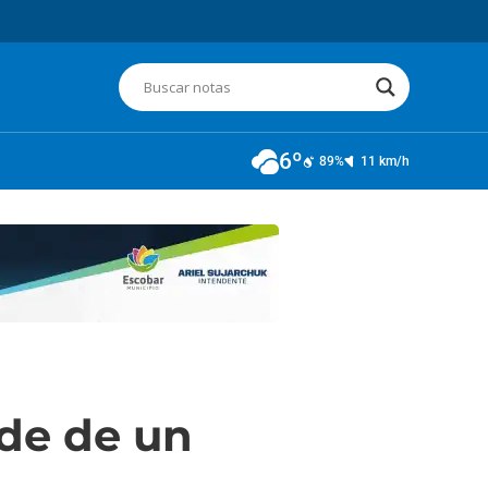
6º
89%
11 km/h
ede de un