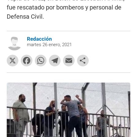
fue rescatado por bomberos y personal de
Defensa Civil.
Redacción
martes 26 enero, 2021
X
F
W
T
E
C
a
h
el
m
o
c
at
e
ai
m
e
s
gr
l
p
b
A
a
ar
o
p
m
tir
o
p
k