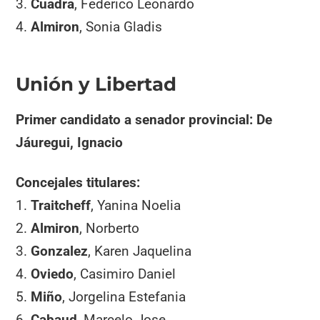
3.
Cuadra
, Federico Leonardo
4.
Almiron
, Sonia Gladis
Unión y Libertad
Primer candidato a senador provincial: De
Jáuregui, Ignacio
Concejales titulares:
1.
Traitcheff
, Yanina Noelia
2.
Almiron
, Norberto
3.
Gonzalez
, Karen Jaquelina
4.
Oviedo
, Casimiro Daniel
5.
Miño
, Jorgelina Estefania
6.
Cabaud
, Marcelo Jose