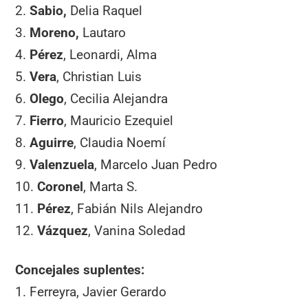
2.
Sabio,
Delia Raquel
3.
Moreno,
Lautaro
4.
Pérez
, Leonardi, Alma
5.
Vera
, Christian Luis
6.
Olego
, Cecilia Alejandra
7.
Fierro
, Mauricio Ezequiel
8.
Aguirre
, Claudia Noemí
9.
Valenzuela
, Marcelo Juan Pedro
10.
Coronel
, Marta S.
11.
Pérez
, Fabián Nils Alejandro
12.
Vázquez
, Vanina Soledad
Concejales suplentes:
1. Ferreyra, Javier Gerardo