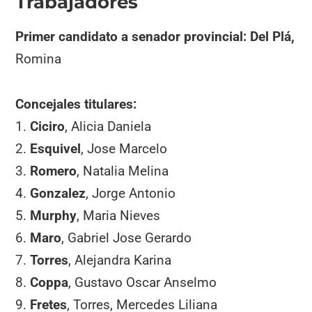
Trabajadores
Primer candidato a senador provincial: Del Plá,
Romina
Concejales titulares:
1.
Ciciro
, Alicia Daniela
2.
Esquivel
, Jose Marcelo
3.
Romero
, Natalia Melina
4.
Gonzalez
, Jorge Antonio
5.
Murphy
, Maria Nieves
6.
Maro
, Gabriel Jose Gerardo
7.
Torres
, Alejandra Karina
8.
Coppa
, Gustavo Oscar Anselmo
9.
Fretes
, Torres, Mercedes Liliana