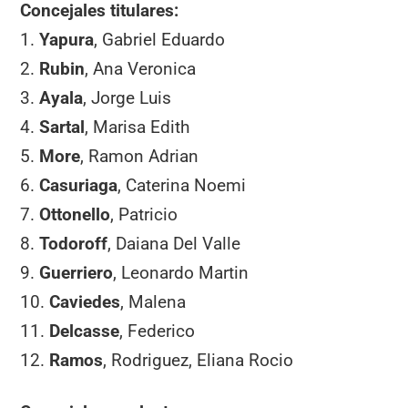
Concejales titulares:
1.
Yapura
, Gabriel Eduardo
2.
Rubin
, Ana Veronica
3.
Ayala
, Jorge Luis
4.
Sartal
, Marisa Edith
5.
More
, Ramon Adrian
6.
Casuriaga
, Caterina Noemi
7.
Ottonello
, Patricio
8.
Todoroff
, Daiana Del Valle
9.
Guerriero
, Leonardo Martin
10.
Caviedes
, Malena
11.
Delcasse
, Federico
12.
Ramos
, Rodriguez, Eliana Rocio