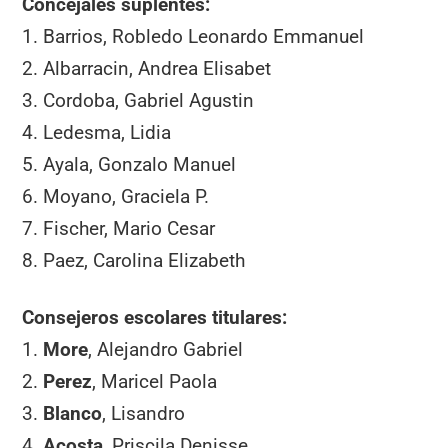
Concejales suplentes:
1. Barrios, Robledo Leonardo Emmanuel
2. Albarracin, Andrea Elisabet
3. Cordoba, Gabriel Agustin
4. Ledesma, Lidia
5. Ayala, Gonzalo Manuel
6. Moyano, Graciela P.
7. Fischer, Mario Cesar
8. Paez, Carolina Elizabeth
Consejeros escolares titulares:
1.
More
, Alejandro Gabriel
2.
Perez
, Maricel Paola
3.
Blanco
, Lisandro
4.
Acosta
, Priscila Denisse