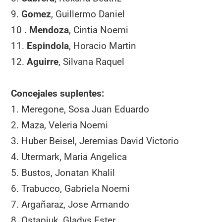
9.
Gomez
, Guillermo Daniel
10 .
Mendoza
, Cintia Noemi
11.
Espindola
, Horacio Martin
12.
Aguirre
, Silvana Raquel
Concejales suplentes:
1. Meregone, Sosa Juan Eduardo
2. Maza, Veleria Noemi
3. Huber Beisel, Jeremias David Victorio
4. Utermark, Maria Angelica
5. Bustos, Jonatan Khalil
6. Trabucco, Gabriela Noemi
7. Argañaraz, Jose Armando
8. Ostapiuk, Gladys Ester