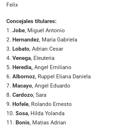
Felix
Concejales titulares:
1.
Jobe
, Miguel Antonio
2.
Hernandez
, Maria Gabriela
3.
Lobato
, Adrian Cesar
4.
Venega
, Eleuteria
5.
Heredia,
Angel Emiliano
6.
Albornoz
, Ruppel Eliana Daniela
7.
Macayo
, Angel Eduardo
8.
Cardozo
, Sara
9.
Hofele
, Rolando Ernesto
10.
Sosa
, Hilda Yolanda
11.
Bonis
, Matias Adrian