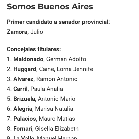
Somos Buenos Aires
Primer candidato a senador provincial:
Zamora,
Julio
Concejales titulares:
1.
Maldonado
, German Adolfo
2.
Huggard
, Caine, Lorna Jennife
3.
Alvarez
, Ramon Antonio
4.
Carril
, Paula Analia
5.
Brizuela
, Antonio Mario
6.
Alegria
, Marisa Natalia
7.
Palacios
, Mauro Matias
8.
Fornari
, Gisella Elizabeth
9.
La Valle
, Manuel Hernan