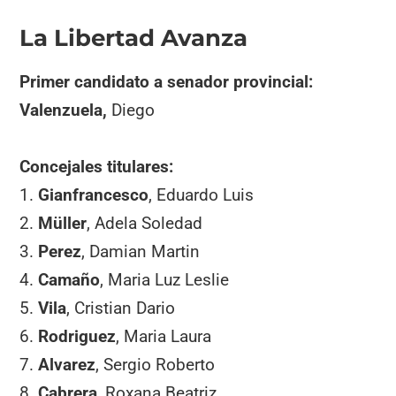
La Libertad Avanza
Primer candidato a senador provincial:
Valenzuela,
Diego
Concejales titulares:
1.
Gianfrancesco
, Eduardo Luis
2.
Müller
, Adela Soledad
3.
Perez
, Damian Martin
4.
Camaño
, Maria Luz Leslie
5.
Vila
, Cristian Dario
6.
Rodriguez
, Maria Laura
7.
Alvarez
, Sergio Roberto
8.
Cabrera
, Roxana Beatriz