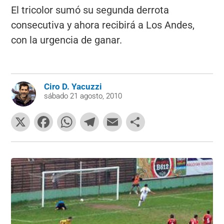
El tricolor sumó su segunda derrota
consecutiva y ahora recibirá a Los Andes,
con la urgencia de ganar.
Ciro D. Yacuzzi
sábado 21 agosto, 2010
X
F
W
T
E
C
a
h
el
m
o
c
at
e
ai
m
e
s
gr
l
p
b
A
a
ar
o
p
m
tir
o
p