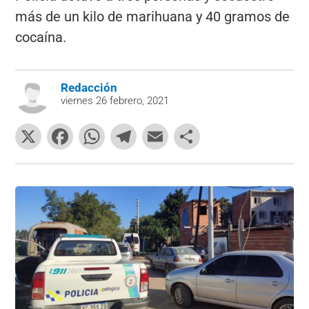
más de un kilo de marihuana y 40 gramos de
cocaína.
Redacción
viernes 26 febrero, 2021
X
F
W
T
E
C
a
h
el
m
o
c
at
e
ai
m
e
s
gr
l
p
b
A
a
ar
o
p
m
tir
o
p
k