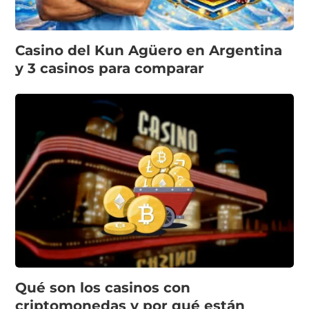
Casino del Kun Agüero en Argentina
y 3 casinos para comparar
Qué son los casinos con
criptomonedas y por qué están