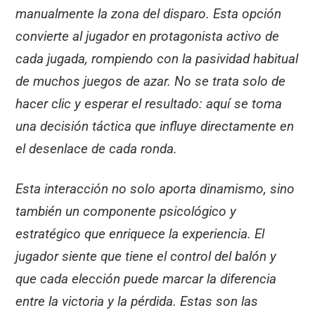
manualmente la zona del disparo. Esta opción
convierte al jugador en protagonista activo de
cada jugada, rompiendo con la pasividad habitual
de muchos juegos de azar. No se trata solo de
hacer clic y esperar el resultado: aquí se toma
una decisión táctica que influye directamente en
el desenlace de cada ronda.
Esta interacción no solo aporta dinamismo, sino
también un componente psicológico y
estratégico que enriquece la experiencia. El
jugador siente que tiene el control del balón y
que cada elección puede marcar la diferencia
entre la victoria y la pérdida. Estas son las