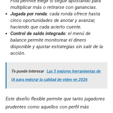
Fold permite elegir si seguir apostando para
multiplicar más o retirarse con ganancias.
Jugada por ronda
: cada ronda ofrece hasta
cinco oportunidades de anotar y avanzar,
haciendo que cada acierto cuente.
Control de saldo integrado
: el menú de
balance permite monitorear el dinero
disponible y ajustar estrategias sin salir de la
acción.
Te puede interesar
Las 5 mejores herramientas de
IA para mejorar la calidad de video en 2026
Este diseño flexible permite que tanto jugadores
prudentes como aquellos con perfil más