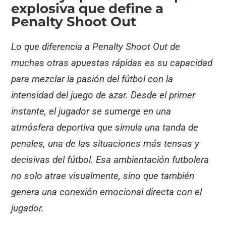
explosiva que define a
Penalty Shoot Out
Lo que diferencia a Penalty Shoot Out de
muchas otras apuestas rápidas es su capacidad
para mezclar la pasión del fútbol con la
intensidad del juego de azar. Desde el primer
instante, el jugador se sumerge en una
atmósfera deportiva que simula una tanda de
penales, una de las situaciones más tensas y
decisivas del fútbol. Esa ambientación futbolera
no solo atrae visualmente, sino que también
genera una conexión emocional directa con el
jugador.