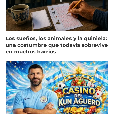
Los sueños, los animales y la quiniela:
una costumbre que todavía sobrevive
en muchos barrios