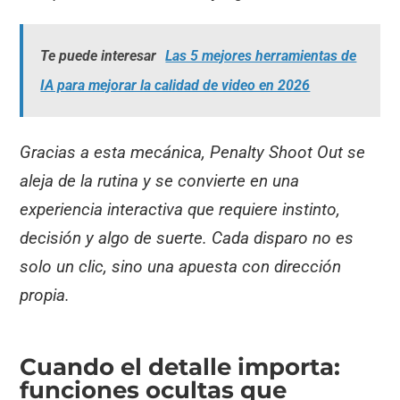
Te puede interesar
Las 5 mejores herramientas de
IA para mejorar la calidad de video en 2026
Gracias a esta mecánica, Penalty Shoot Out se
aleja de la rutina y se convierte en una
experiencia interactiva que requiere instinto,
decisión y algo de suerte. Cada disparo no es
solo un clic, sino una apuesta con dirección
propia.
Cuando el detalle importa:
funciones ocultas que