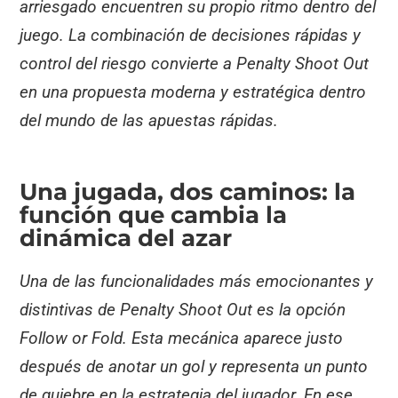
arriesgado encuentren su propio ritmo dentro del
juego. La combinación de decisiones rápidas y
control del riesgo convierte a Penalty Shoot Out
en una propuesta moderna y estratégica dentro
del mundo de las apuestas rápidas.
Una jugada, dos caminos: la
función que cambia la
dinámica del azar
Una de las funcionalidades más emocionantes y
distintivas de Penalty Shoot Out es la opción
Follow or Fold. Esta mecánica aparece justo
después de anotar un gol y representa un punto
de quiebre en la estrategia del jugador. En ese