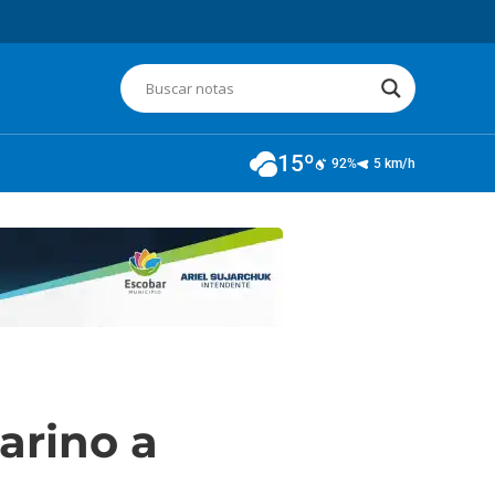
15º
92%
5 km/h
arino a