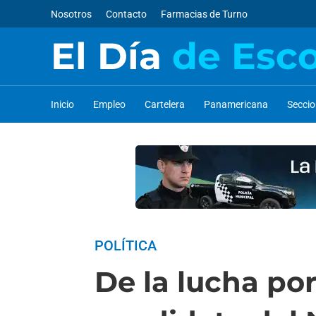
Nosotros
Contacto
Farmacias de Turno
El Día
de Esc
Inicio
Empleo
Cartelera
Panamericana
Secci
POLÍTICA
De la lucha po