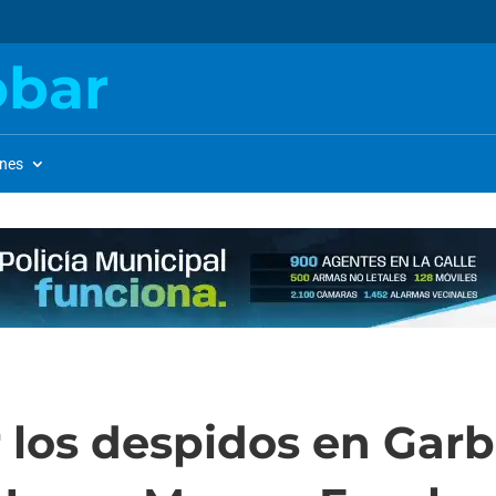
obar
ones
r los despidos en Garb