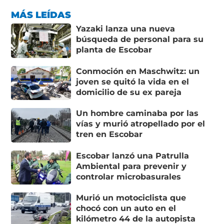
MÁS LEÍDAS
Yazaki lanza una nueva
búsqueda de personal para su
planta de Escobar
Conmoción en Maschwitz: un
joven se quitó la vida en el
domicilio de su ex pareja
Un hombre caminaba por las
vías y murió atropellado por el
tren en Escobar
Escobar lanzó una Patrulla
Ambiental para prevenir y
controlar microbasurales
Murió un motociclista que
chocó con un auto en el
kilómetro 44 de la autopista