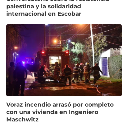
palestina y la solidaridad
internacional en Escobar
Voraz incendio arrasó por completo
con una vivienda en Ingeniero
Maschwitz