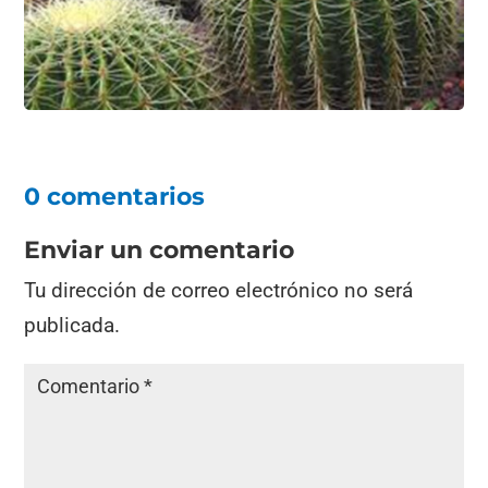
0 comentarios
Enviar un comentario
Tu dirección de correo electrónico no será
publicada.