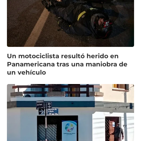
Un motociclista resultó herido en
Panamericana tras una maniobra de
un vehículo