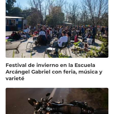
Festival de invierno en la Escuela
Arcángel Gabriel con feria, música y
varieté