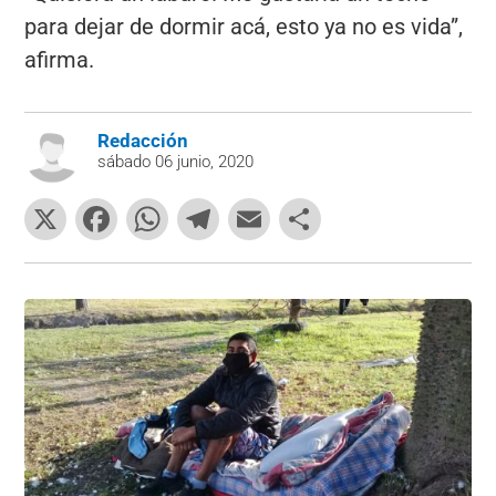
para dejar de dormir acá, esto ya no es vida”,
afirma.
Redacción
sábado 06 junio, 2020
X
F
W
T
E
C
a
h
el
m
o
c
at
e
ai
m
e
s
gr
l
p
b
A
a
ar
o
p
m
tir
o
p
k