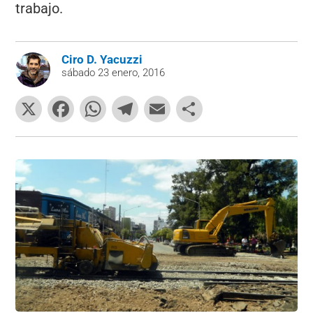
trabajo.
Ciro D. Yacuzzi
sábado 23 enero, 2016
X
F
W
T
E
C
a
h
el
m
o
c
at
e
ai
m
e
s
gr
l
p
b
A
a
ar
o
p
m
tir
o
p
k