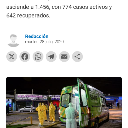
asciende a 1.456, con 774 casos activos y
642 recuperados.
Redacción
martes 28 julio, 2020
X
F
W
T
E
C
a
h
el
m
o
c
at
e
ai
m
e
s
gr
l
p
b
A
a
ar
o
p
m
tir
o
p
k