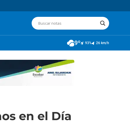
9º
93%
26 km/h
os en el Día