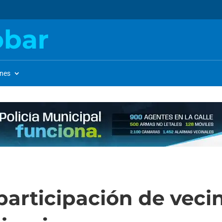
obar
ones
participación de vecin