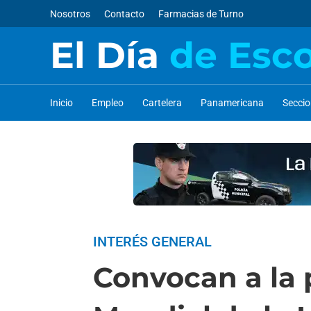
Nosotros
Contacto
Farmacias de Turno
El Día
de Esc
Inicio
Empleo
Cartelera
Panamericana
Secci
INTERÉS GENERAL
Convocan a la 