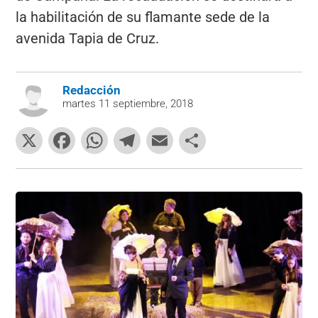
la habilitación de su flamante sede de la
avenida Tapia de Cruz.
Redacción
martes 11 septiembre, 2018
X
F
W
T
E
C
a
h
el
m
o
c
at
e
ai
m
e
s
gr
l
p
b
A
a
ar
o
p
m
tir
o
p
k